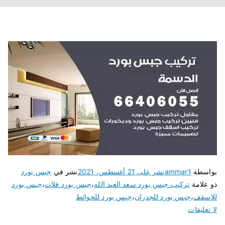
بواسطة
ammar1
نشر على
21 أغسطس، 2021
نشر في
جبس بورد
ذو علامة
تركيب جبس بورد سعد العبد الله
،
جبس بورد فلات
،
جبس بورد
للاسقف
،
جبس بورد للجدران
،
جبس بورد للحوائط
لا تعليقات