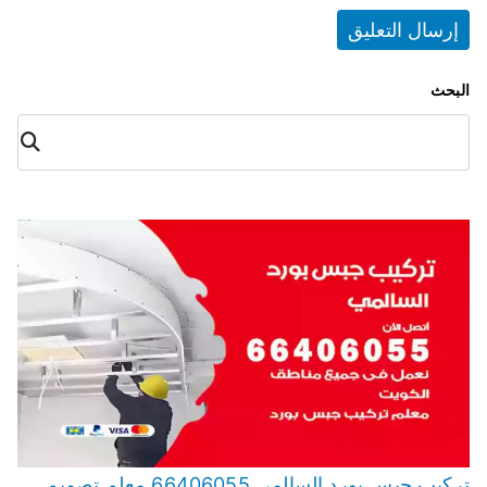
البحث
البح
ث
تركيب جبس بورد السالمي 66406055 معلم تصميم