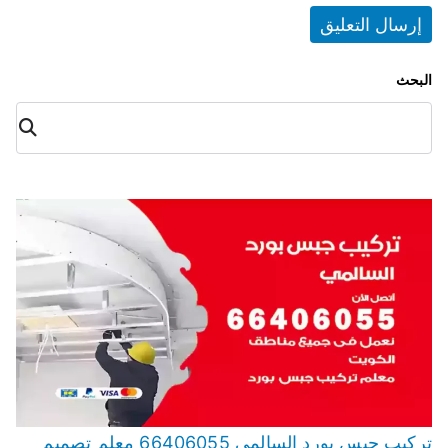
البحث
البح
ث
تركيب جبس بورد السالمي 66406055 معلم تصميم