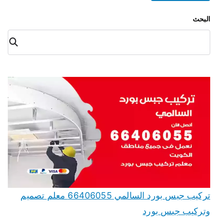
البحث
البح
ث
تركيب جبس بورد السالمي 66406055 معلم تصميم
وتركيب جبس بورد