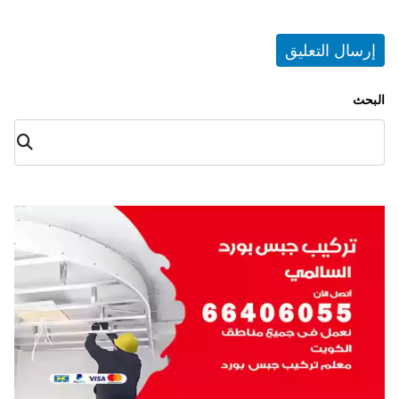
البحث
البح
ث